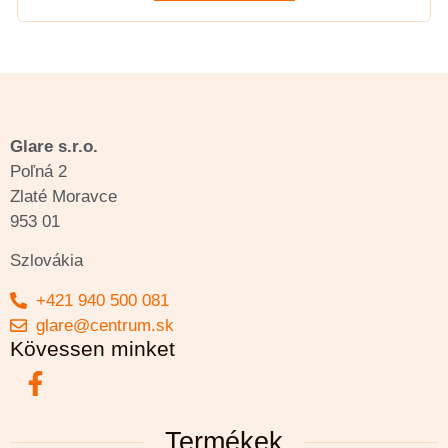
Glare s.r.o.
Poľná 2
Zlaté Moravce
953 01
Szlovákia
+421 940 500 081
glare@centrum.sk
Kövessen minket
Termékek