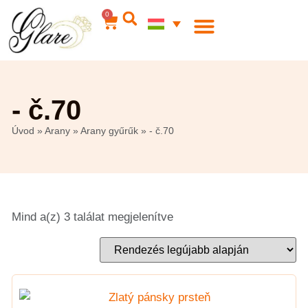
0
Acél ékszerek
Az én számlám
- č.70
Úvod
»
Arany
»
Arany gyűrűk
»
- č.70
Mind a(z) 3 találat megjelenítve