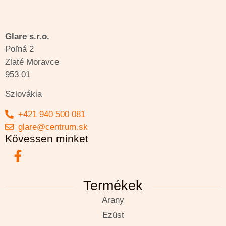
Glare s.r.o.
Poľná 2
Zlaté Moravce
953 01
Szlovákia
+421 940 500 081
glare@centrum.sk
Kövessen minket
Termékek
Arany
Ezüst