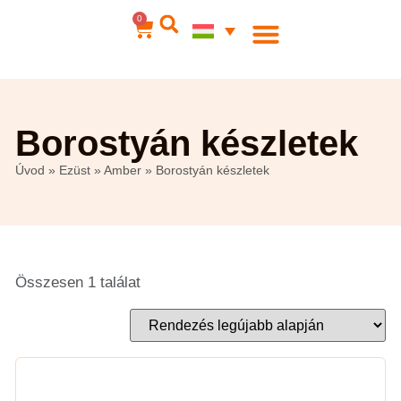
0
Acél ékszerek
Az én számlám
Borostyán készletek
Úvod
»
Ezüst
»
Amber
»
Borostyán készletek
Összesen 1 találat