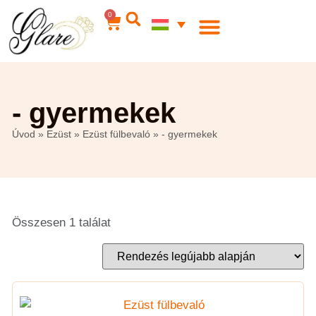
0
Acél ékszerek
Az én számlám
- gyermekek
Úvod
»
Ezüst
»
Ezüst fülbevaló
»
- gyermekek
Összesen 1 találat