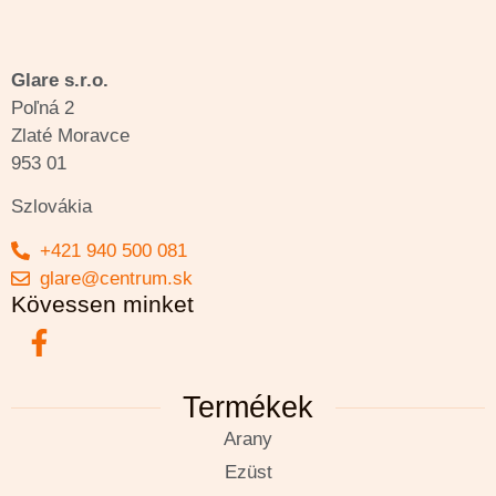
Glare s.r.o.
Poľná 2
Zlaté Moravce
953 01
Szlovákia
+421 940 500 081
glare@centrum.sk
Kövessen minket
Termékek
Arany
Ezüst