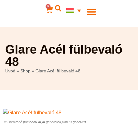
0
Acél ékszerek
Az én számlám
Glare Acél fülbevaló
48
Úvod
»
Shop
»
Glare Acél fülbevaló 48
🎨 Upravené pomocou AI,AI generated,Von KI generiert.