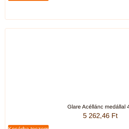
Glare Acéllánc medállal 
5 262,46
Ft
Kosárba teszem