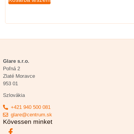
Glare s.r.o.
Poľná 2
Zlaté Moravce
953 01
Szlovákia
+421 940 500 081
glare@centrum.sk
Kövessen minket