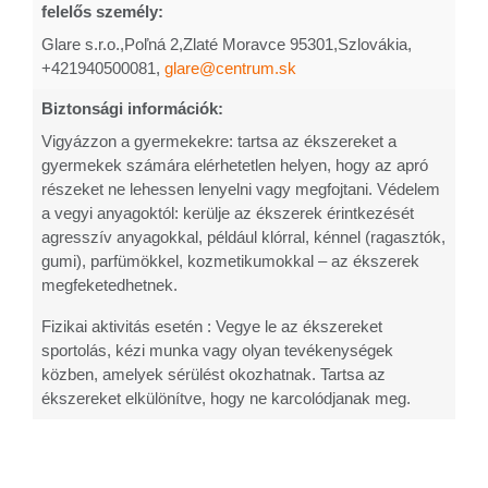
felelős személy:
Glare s.r.o.,Poľná 2,Zlaté Moravce 95301,Szlovákia,
+421940500081,
glare@centrum.sk
Biztonsági információk:
Vigyázzon a gyermekekre: tartsa az ékszereket a
gyermekek számára elérhetetlen helyen, hogy az apró
részeket ne lehessen lenyelni vagy megfojtani. Védelem
a vegyi anyagoktól: kerülje az ékszerek érintkezését
agresszív anyagokkal, például klórral, kénnel (ragasztók,
gumi), parfümökkel, kozmetikumokkal – az ékszerek
megfeketedhetnek.
Fizikai aktivitás esetén : Vegye le az ékszereket
sportolás, kézi munka vagy olyan tevékenységek
közben, amelyek sérülést okozhatnak. Tartsa az
ékszereket elkülönítve, hogy ne karcolódjanak meg.