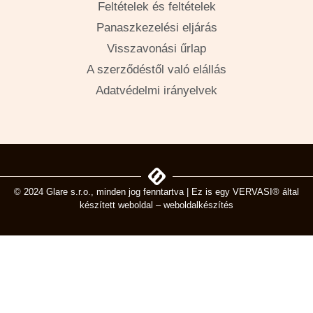
Feltételek és feltételek
Panaszkezelési eljárás
Visszavonási űrlap
A szerződéstől való elállás
Adatvédelmi irányelvek
© 2024 Glare s.r.o., minden jog fenntartva | Ez is egy
VERVASI® által
készített weboldal – weboldalkészítés