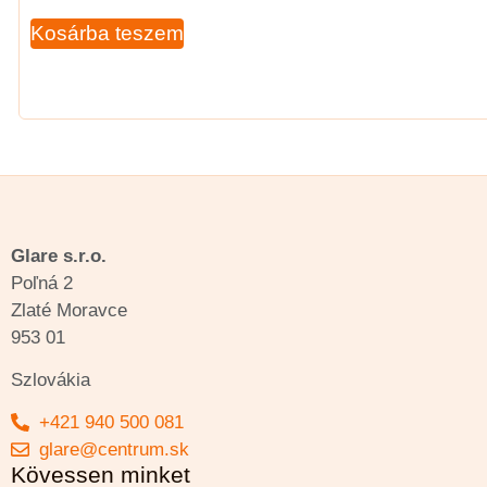
Kosárba teszem
Glare s.r.o.
Poľná 2
Zlaté Moravce
953 01
Szlovákia
+421 940 500 081
glare@centrum.sk
Kövessen minket