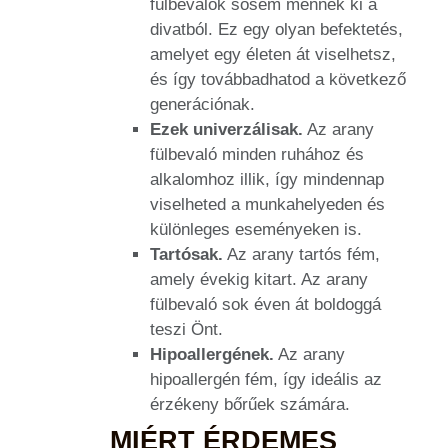
fülbevalók sosem mennek ki a
divatból. Ez egy olyan befektetés,
amelyet egy életen át viselhetsz,
és így továbbadhatod a következő
generációnak.
Ezek univerzálisak.
Az arany
fülbevaló minden ruhához és
alkalomhoz illik, így mindennap
viselheted a munkahelyeden és
különleges eseményeken is.
Tartósak.
Az arany tartós fém,
amely évekig kitart. Az arany
fülbevaló sok éven át boldoggá
teszi Önt.
Hipoallergének.
Az arany
hipoallergén fém, így ideális az
érzékeny bőrűek számára.
MIÉRT ÉRDEMES