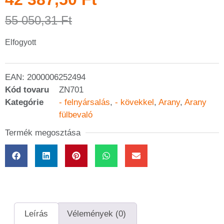
55 050,31
Ft
Elfogyott
EAN:
2000006252494
Kód tovaru
ZN701
Kategórie
- felnyársalás
,
- kövekkel
,
Arany
,
Arany
fülbevaló
Termék megosztása
Leírás
Vélemények (0)