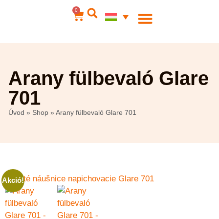
0
Acél ékszerek
Az én számlám
Arany fülbevaló Glare
701
Úvod
»
Shop
»
Arany fülbevaló Glare 701
Akció!