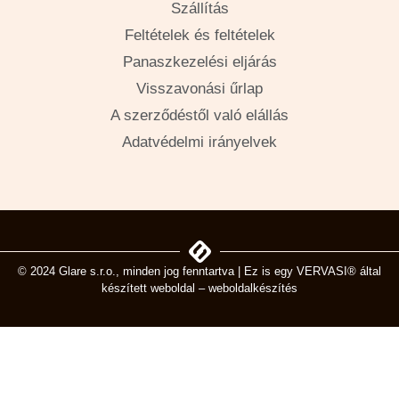
Szállítás
Feltételek és feltételek
Panaszkezelési eljárás
Visszavonási űrlap
A szerződéstől való elállás
Adatvédelmi irányelvek
© 2024 Glare s.r.o., minden jog fenntartva | Ez is egy
VERVASI® által
készített weboldal – weboldalkészítés